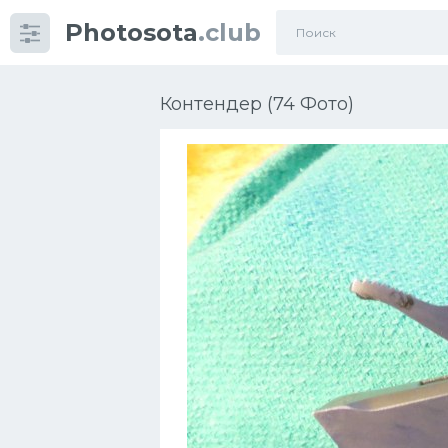
Photosota
.club
Категории
Фото
Контендер (74 Фото)
Много картинок...
Футбол
Баскетбол
Хоккей
Велогонки
Конькобежный спорт
Тренажеры
Интерьеры квартир