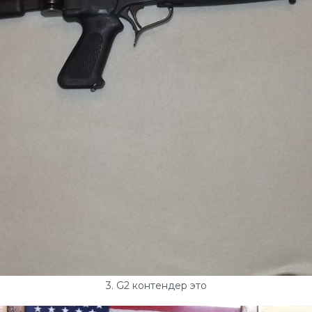
3. G2 контендер это