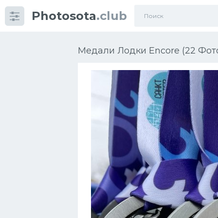
Photosota
.club
Категории
Фото
Медали Лодки Encore (22 Фот
Много картинок...
Футбол
Баскетбол
Хоккей
Велогонки
Конькобежный спорт
Тренажеры
Интерьеры квартир