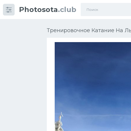
Photosota
.club
Категории
Фото
Тренировочное Катание На Лы
Много картинок...
Футбол
Баскетбол
Хоккей
Велогонки
Конькобежный спорт
Тренажеры
Интерьеры квартир