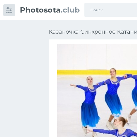
Photosota
.club
Категории
Фото
Казаночка Синхронное Катани
Много картинок...
Футбол
Баскетбол
Хоккей
Велогонки
Конькобежный спорт
Тренажеры
Интерьеры квартир