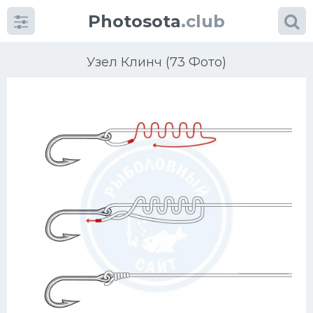
Photosota
.club
Узел Клинч (73 Фото)
Категории
Фото
Много картинок...
Футбол
Баскетбол
Хоккей
Велогонки