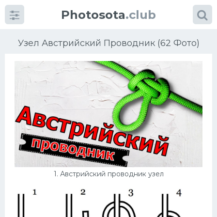
Photosota
.club
Узел Австрийский Проводник (62 Фото)
Категории
Фото
Много картинок...
Футбол
1. Австрийский проводник узел
Баскетбол
Хоккей
Велогонки