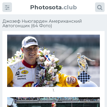
Photosota
.club
Джозеф Ньюгарден Американский
Автогонщик (64 Фото)
Категории
Фото
Много картинок...
Футбол
Баскетбол
1.
Хоккей
Велогонки