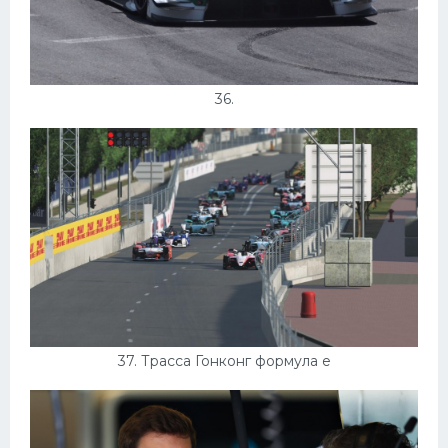
36.
37. Трасса Гонконг формула е