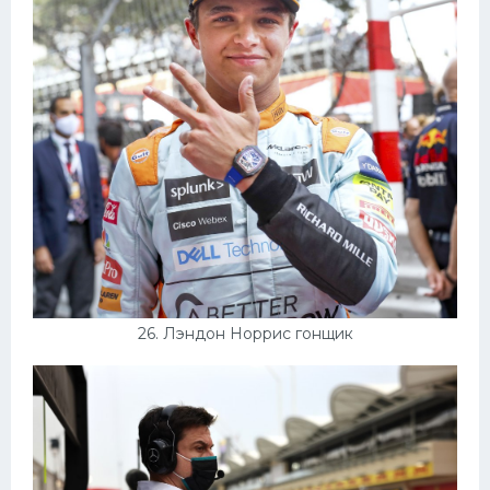
26. Лэндон Норрис гонщик