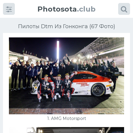
Photosota
.club
Пилоты Dtm Из Гонконга (67 Фото)
Категории
Фото
Много картинок...
Футбол
Баскетбол
1. AMG Motorsport
Хоккей
Велогонки