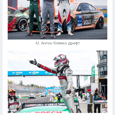
41. Антон Клямко дрифт