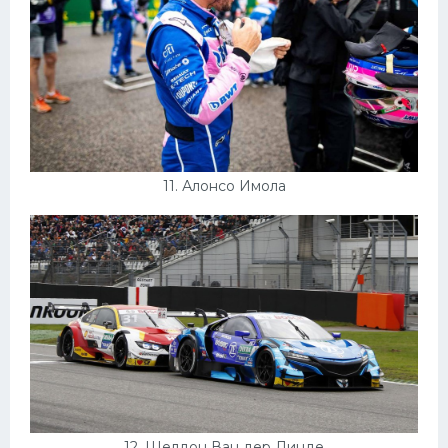
11. Алонсо Имола
12. Шелдон Ван дер Линде