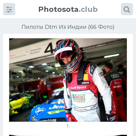
Photosota
.club
Пилоты Dtm Из Индии (66 Фото)
Категории
Фото
Много картинок...
Футбол
Баскетбол
Хоккей
1.
Велогонки