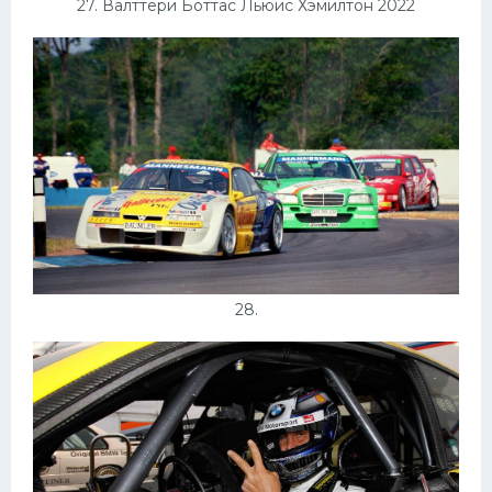
27. Валттери Боттас Льюис Хэмилтон 2022
28.