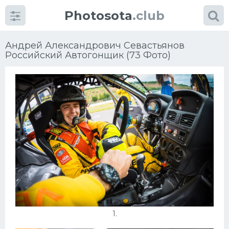
Photosota
.club
Андрей Александрович Севастьянов
Российский Автогонщик (73 Фото)
Категории
Фото
Много картинок...
Футбол
Баскетбол
Хоккей
1.
Велогонки