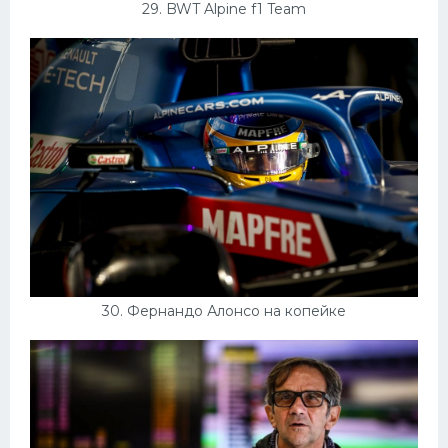
29. BWT Alpine f1 Team
30. Фернандо Алонсо на копейке