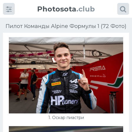
Photosota
.club
Пилот Команды Alpine Формулы 1 (72 Фото)
Категории
Фото
Много картинок...
Футбол
Баскетбол
Хоккей
Велогонки
1. Оскар пиастри
Конькобежный спорт