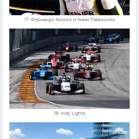
17. Фернандо Алонсо и Кими Райкконен
18. Indy Lights