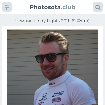
Photosota
.club
Чемпион Indy Lights 2011 (61 Фото)
Категории
Фото
Много картинок...
Футбол
Баскетбол
Хоккей
Велогонки