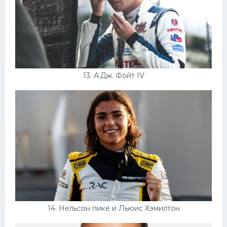
13. А.Дж. Фойт IV
14. Нельсон пике и Льюис Хэмилтон