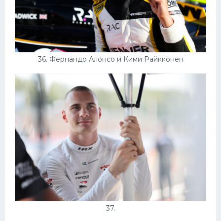
36. Фернандо Алонсо и Кими Райкконен
37.