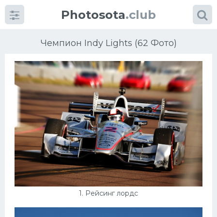
Photosota
.club
Чемпион Indy Lights (62 Фото)
Категории
Фото
Много картинок...
Футбол
Баскетбол
1. Рейсинг лордс
Хоккей
Велогонки