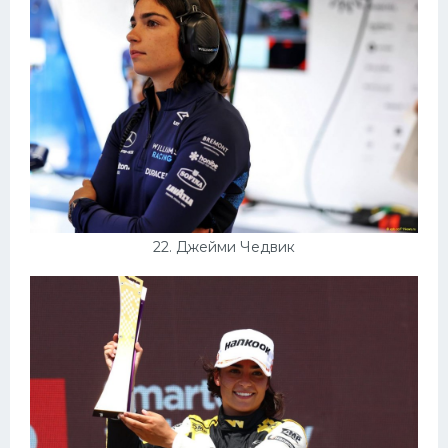
22. Джейми Чедвик