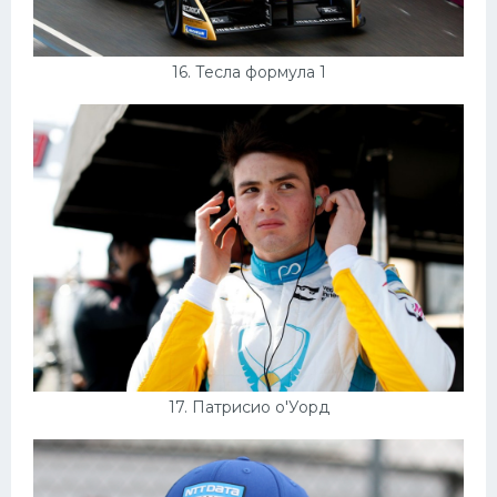
16. Тесла формула 1
17. Патрисио о'Уорд