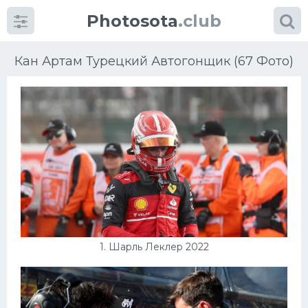
Photosota
.club
Кан Артам Турецкий Автогонщик (67 Фото)
Категории
Фото
Много картинок...
Футбол
1. Шарль Леклер 2022
Баскетбол
Хоккей
Велогонки