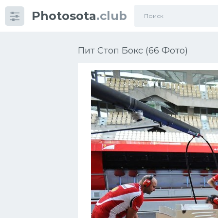
Photosota
.club
Категории
Фото
Пит Стоп Бокс (66 Фото)
Много картинок...
Футбол
Баскетбол
Хоккей
Велогонки
Конькобежный спорт
Тренажеры
Интерьеры квартир