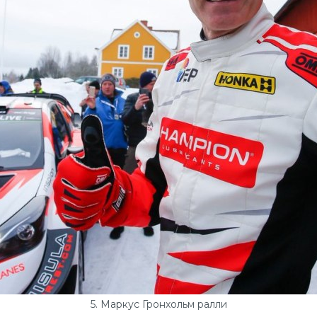
5. Маркус Гронхольм ралли