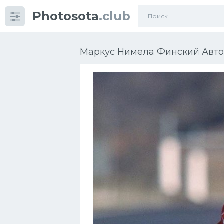
Photosota
.club
Категории
Фото
Маркус Нимела Финский Авто
Много картинок...
Футбол
Баскетбол
Хоккей
Велогонки
Конькобежный спорт
Тренажеры
Интерьеры квартир