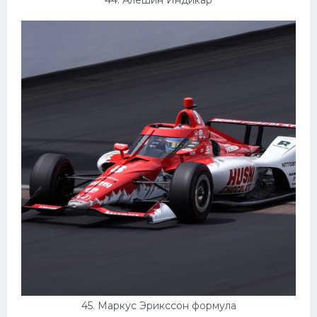
44. Алешин Индикар
45. Маркус Эрикссон формула