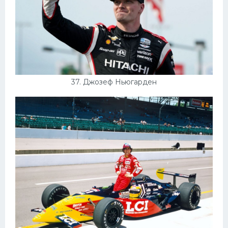
37. Джозеф Ньюгарден