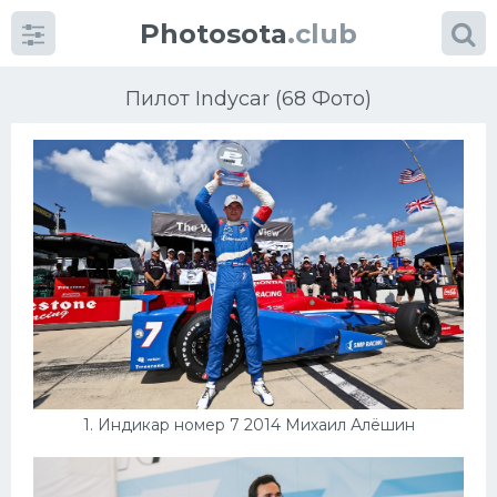
Photosota
.club
Пилот Indycar (68 Фото)
Категории
Фото
Много картинок...
Футбол
Баскетбол
1. Индикар номер 7 2014 Михаил Алёшин
Хоккей
Велогонки