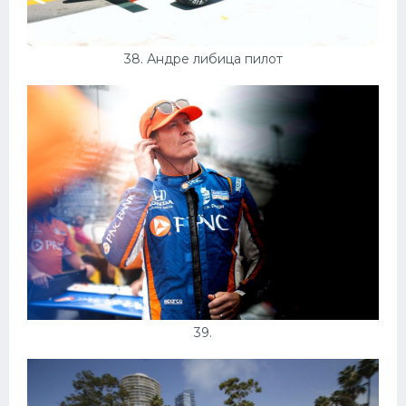
38. Андре либица пилот
39.