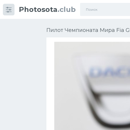
Photosota
.club
Категории
Фото
Пилот Чемпионата Мира Fia Gt
Много картинок...
Футбол
Баскетбол
Хоккей
Велогонки
Конькобежный спорт
Тренажеры
Интерьеры квартир