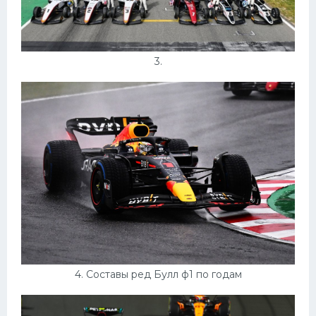
3.
4. Составы ред Булл ф1 по годам