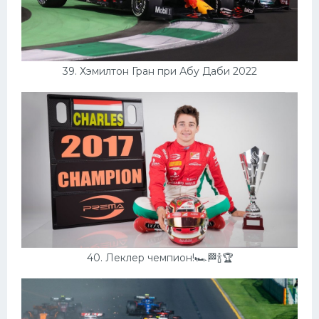
39. Хэмилтон Гран при Абу Даби 2022
40. Леклер чемпион!🏎🏁🍾🏆