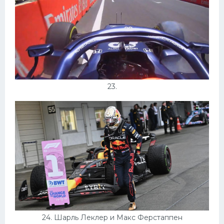
23.
24. Шарль Леклер и Макс Ферстаппен