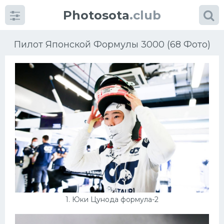
Photosota
.club
Пилот Японской Формулы 3000 (68 Фото)
Категории
Фото
Много картинок...
Футбол
Баскетбол
1. Юки Цунода формула-2
Хоккей
Велогонки