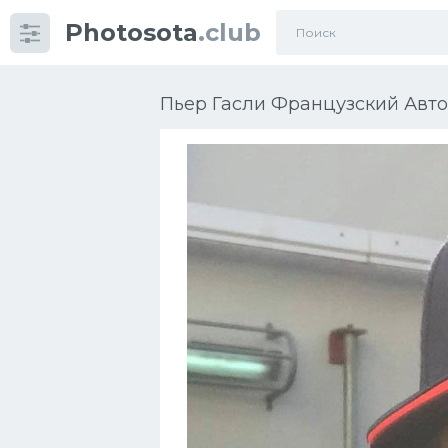
Photosota
.club
Категории
Фото
Пьер Гасли Французский Авто
Много картинок...
Футбол
Баскетбол
Хоккей
Велогонки
Конькобежный спорт
Тренажеры
Интерьеры квартир