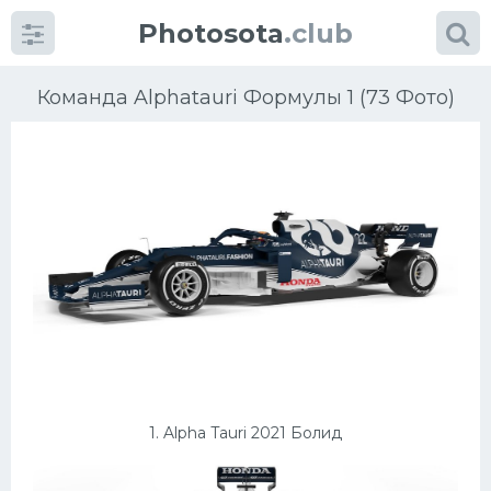
Photosota
.club
Команда Alphatauri Формулы 1 (73 Фото)
Категории
Фото
Много картинок...
Футбол
Баскетбол
1. Alpha Tauri 2021 Болид
Хоккей
Велогонки