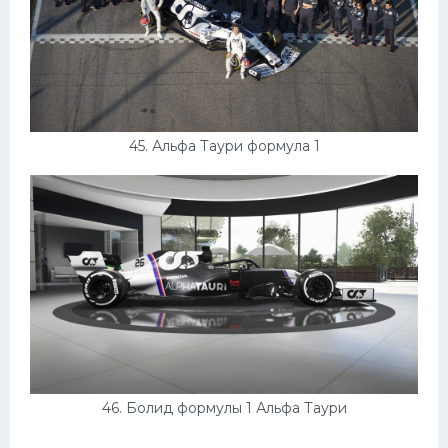
45. Альфа Таури формула 1
46. Болид формулы 1 Альфа Таури