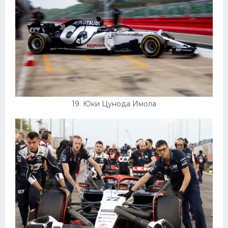
19. Юки Цунода Имола