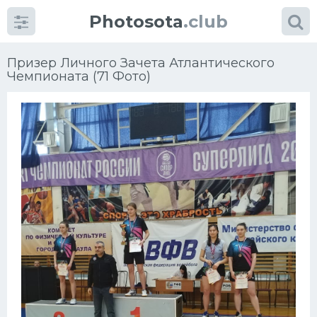
Photosota
.club
Призер Личного Зачета Атлантического
Чемпионата (71 Фото)
Категории
Фото
Много картинок...
Футбол
Баскетбол
Хоккей
Велогонки