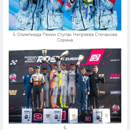
5. Олимпиада Пекин Ступак Непряева Степанова
Сорина
6.