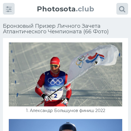
Photosota
.club
Бронзовый Призер Личного Зачета
Атлантического Чемпионата (66 Фото)
Категории
Фото
Много картинок...
Футбол
Баскетбол
1. Александр Большунов финиш 2022
Хоккей
Велогонки