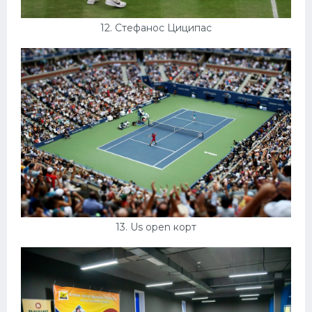
12. Стефанос Циципас
13. Us open корт