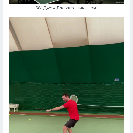
38. Джон Джаквес пинг-понг