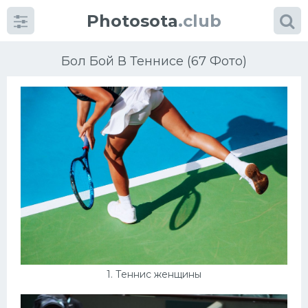
Photosota
.club
Бол Бой В Теннисе (67 Фото)
Категории
Фото
Много картинок...
Футбол
Баскетбол
1. Теннис женщины
Хоккей
Велогонки