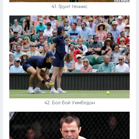
41. Грунт теннис
42. Бол бой Уимблдон