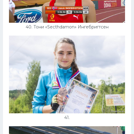
40. Тони «Secthdamon» Ингебригтсен
41.