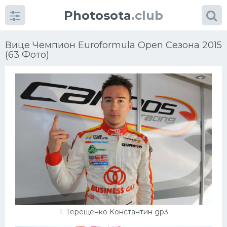
Photosota
.club
Вице Чемпион Euroformula Open Сезона 2015
(63 Фото)
Категории
Фото
Много картинок...
Футбол
Баскетбол
Хоккей
1. Терещенко Константин gp3
Велогонки