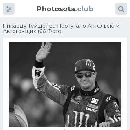
Photosota
.club
Рикарду Тейшейра Португало Ангольский
Автогонщик (66 Фото)
Категории
Фото
Много картинок...
Футбол
Баскетбол
Хоккей
Велогонки