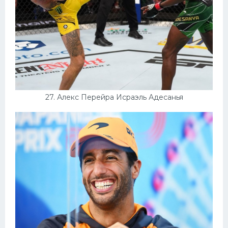
27. Алекс Перейра Исраэль Адесанья