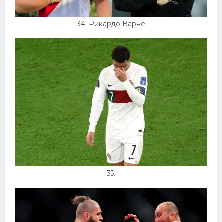
34. Рикардо Варне
35.