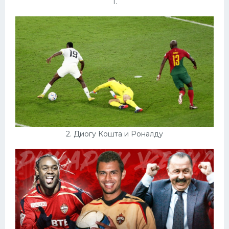
1.
Конькобежный спорт
Тренажеры
Интерьеры квартир
2. Диогу Кошта и Роналду