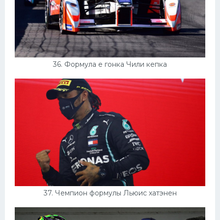
36. Формула е гонка Чили кепка
37. Чемпион формулы Льюис хатэнен