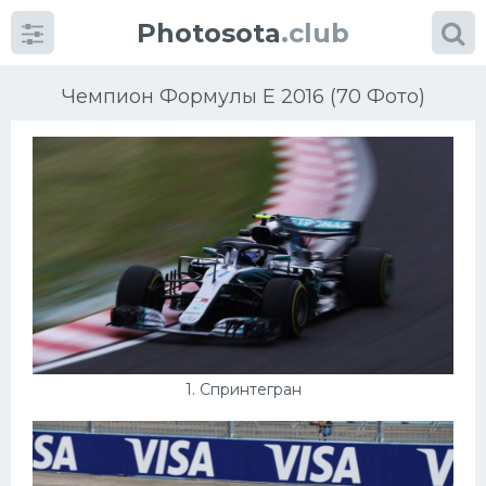
Photosota
.club
Чемпион Формулы E 2016 (70 Фото)
Категории
Фото
Много картинок...
Футбол
1. Спринтегран
Баскетбол
Хоккей
Велогонки