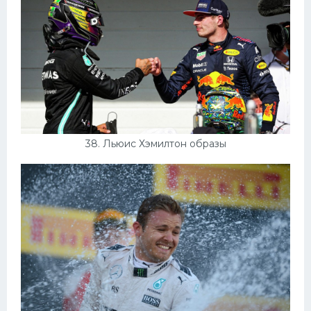
38. Льюис Хэмилтон образы