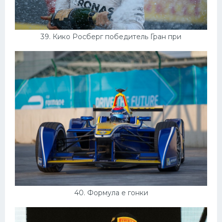
39. Кико Росберг победитель Гран при
40. Формула е гонки