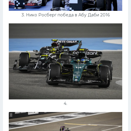
3. Нико Росберг победа в Абу Даби 2016
4.