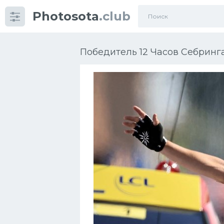
Photosota
.club
Категории
Фото
Победитель 12 Часов Себринга
Много картинок...
Футбол
Баскетбол
Хоккей
Велогонки
Конькобежный спорт
Тренажеры
Интерьеры квартир