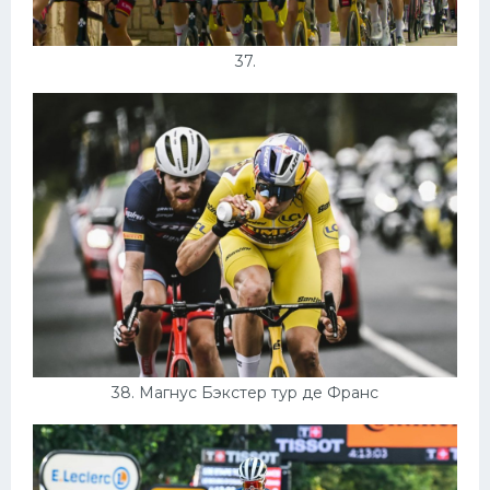
37.
38. Магнус Бэкстер тур де Франс