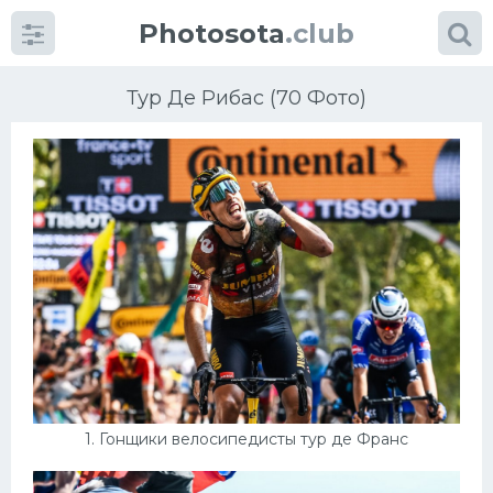
Photosota
.club
Тур Де Рибас (70 Фото)
Категории
Фото
Много картинок...
Футбол
Баскетбол
1. Гонщики велосипедисты тур де Франс
Хоккей
Велогонки