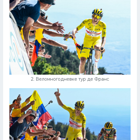
Конькобежный спорт
Тренажеры
Интерьеры квартир
2. Веломногодневке тур де Франс