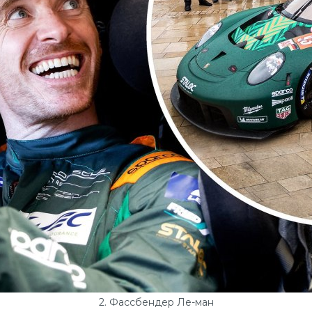
2. Фассбендер Ле-ман