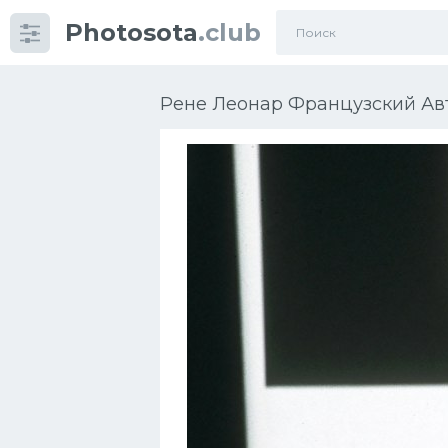
Photosota
.club
Категории
Фото
Рене Леонар Французский Авт
Много картинок...
Футбол
Баскетбол
Хоккей
Велогонки
Конькобежный спорт
Тренажеры
Интерьеры квартир