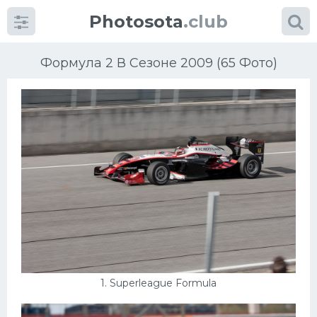
Photosota
.club
Формула 2 В Сезоне 2009 (65 Фото)
Категории
Фото
Много картинок...
Футбол
Баскетбол
1. Superleague Formula
Хоккей
Велогонки