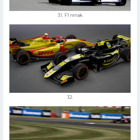
31. F1 nrnak
32.