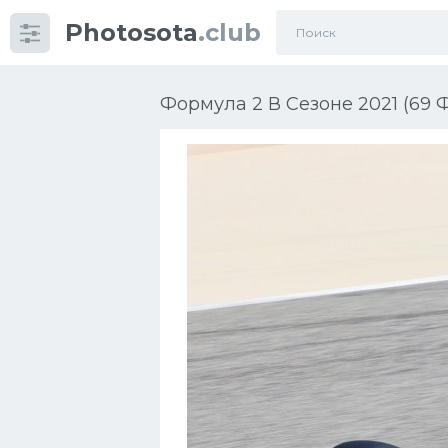
Photosota
.club
Категории
Фото
Формула 2 В Сезоне 2021 (69 
Много картинок...
Футбол
Баскетбол
Хоккей
Велогонки
Конькобежный спорт
Тренажеры
Интерьеры квартир