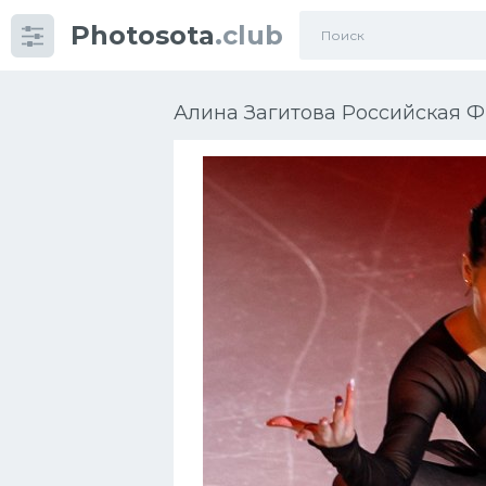
Photosota
.club
Категории
Фото
Алина Загитова Российская Фи
Много картинок...
Футбол
Баскетбол
Хоккей
Велогонки
Конькобежный спорт
Тренажеры
Интерьеры квартир