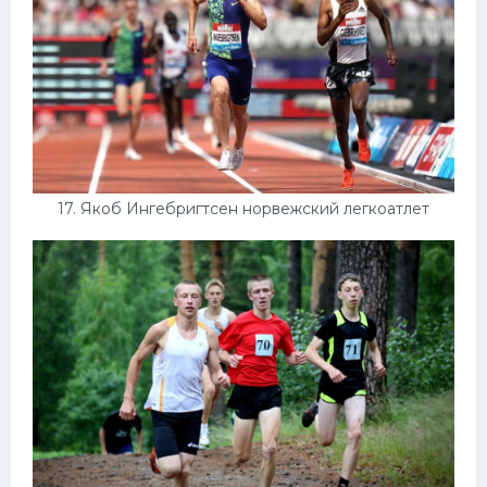
17. Якоб Ингебригтсен норвежский легкоатлет