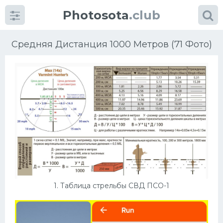
Photosota
.club
Средняя Дистанция 1000 Метров (71 Фото)
Категории
Фото
Много картинок...
Футбол
1. Таблица стрельбы СВД ПСО-1
Баскетбол
Хоккей
Велогонки