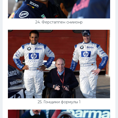
24. Ферстаппен сниионр
25. Гонщики формулы 1