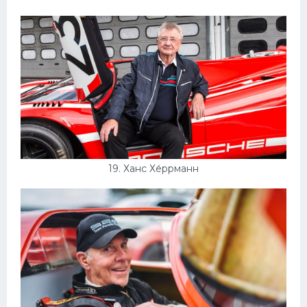
19. Ханс Хе́ррманн