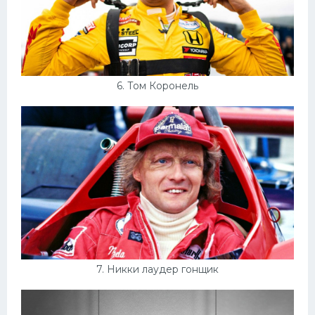
6. Том Коронель
7. Никки лаудер гонщик