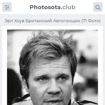
Photosota
.club
Эрл Хоув Британский Автогонщик (71 Фото)
Категории
Фото
Много картинок...
Футбол
Баскетбол
Хоккей
Велогонки