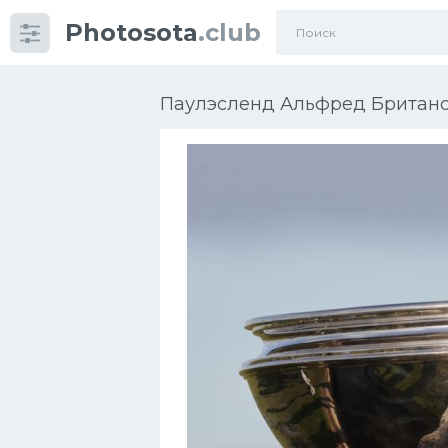
Photosota
.club
Категории
Фото
Паулэсленд Альфред Британск
Много картинок...
Футбол
Баскетбол
Хоккей
Велогонки
Конькобежный спорт
Тренажеры
Интерьеры квартир