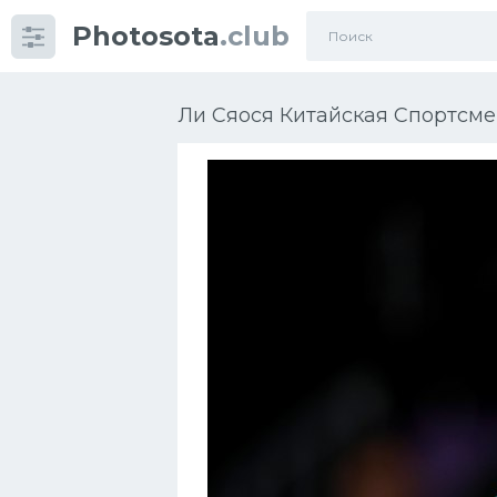
Photosota
.club
Категории
Фото
Ли Сяося Китайская Спортсмен
Много картинок...
Футбол
Баскетбол
Хоккей
Велогонки
Конькобежный спорт
Тренажеры
Интерьеры квартир