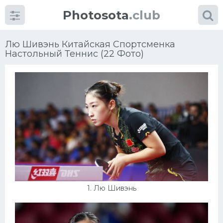
Photosota
.club
Лю Шивэнь Китайская Спортсменка
Настольный Теннис (22 Фото)
Категории
Фото
Много картинок...
Футбол
Баскетбол
Хоккей
1. Лю Шивэнь
Велогонки
Конькобежный спорт