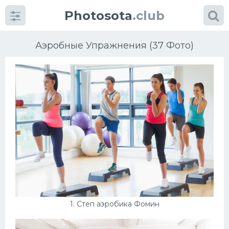
Photosota
.club
Аэробные Упражнения (37 Фото)
Категории
Фото
Много картинок...
Футбол
Баскетбол
1. Степ аэробика Фомин
Хоккей
Велогонки