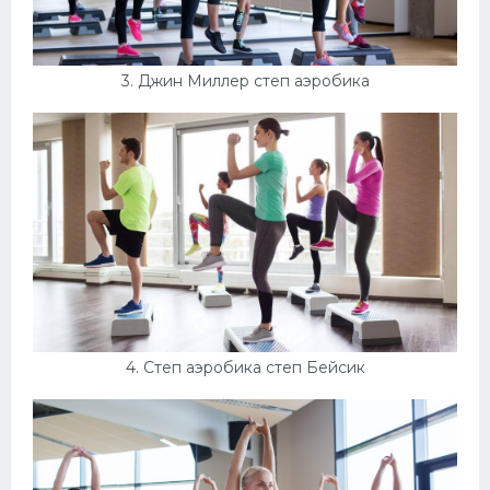
3. Джин Миллер степ аэробика
4. Степ аэробика степ Бейсик