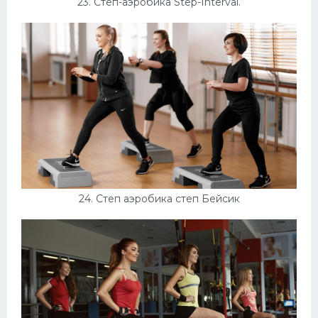
23. Степ-аэробика Step-Interval.
24. Степ аэробика степ Бейсик