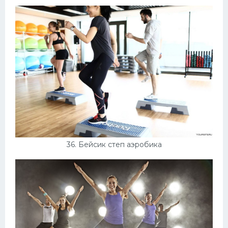
36. Бейсик степ аэробика