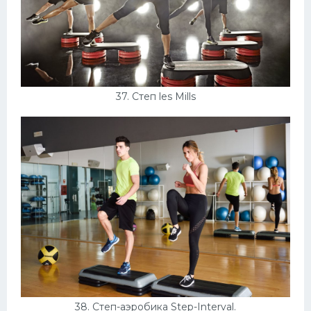
37. Степ les Mills
38. Степ-аэробика Step-Interval.