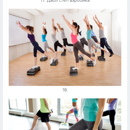
17. Дабл степ аэробика
18.