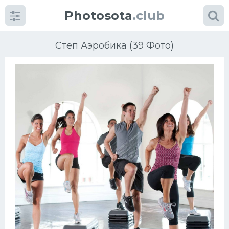
Photosota
.club
Степ Аэробика (39 Фото)
Категории
Фото
Много картинок...
Футбол
Баскетбол
Хоккей
Велогонки