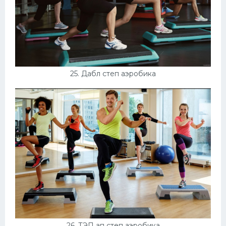
25. Дабл степ аэробика
26. ТЭП ап степ аэробика