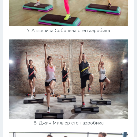
7. Анжелика Соболева степ аэробика
8. Джин Миллер степ аэробика