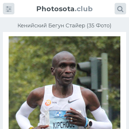
Photosota
.club
Кенийский Бегун Стайер (35 Фото)
Категории
Фото
Много картинок...
Футбол
Баскетбол
Хоккей
Велогонки