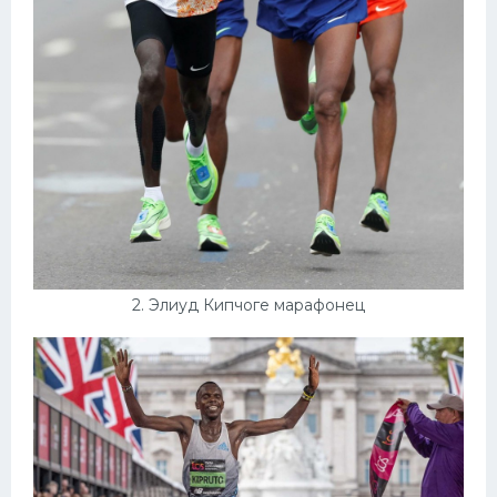
2. Элиуд Кипчоге марафонец