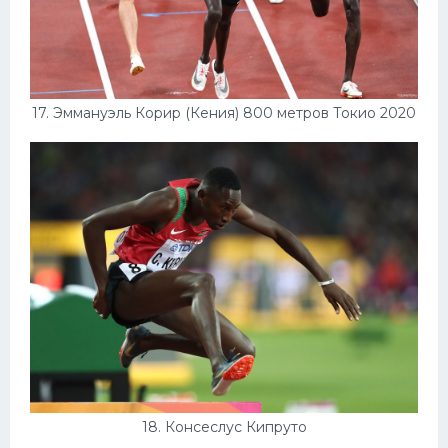
17. Эммануэль Корир (Кения) 800 метров Токио 2020
18. Консеслус Кипруто