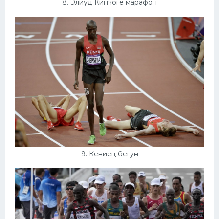
8. Элиуд Кипчоге марафон
9. Кениец бегун