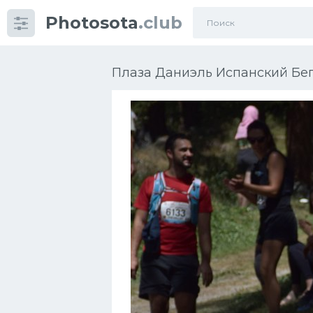
Photosota
.club
Категории
Фото
Плаза Даниэль Испанский Бегу
Много картинок...
Футбол
Баскетбол
Хоккей
Велогонки
Конькобежный спорт
Тренажеры
Интерьеры квартир