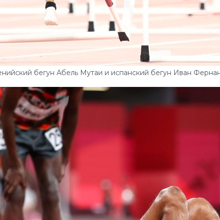
Кенийский бегун Абель Мутаи и испанский бегун Иван Ферна