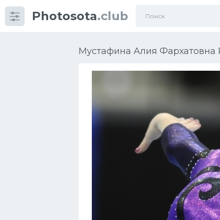
Photosota
.club
Категории
Фото
Мустафина Алия Фархатовна Р
Много картинок...
Футбол
Баскетбол
Хоккей
Велогонки
Конькобежный спорт
Тренажеры
Интерьеры квартир