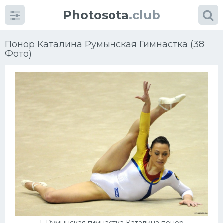
Photosota
.club
Понор Каталина Румынская Гимнастка (38
Фото)
Категории
Фото
Много картинок...
Футбол
Баскетбол
Хоккей
1. Румынская гимнастка Каталина понор
Велогонки