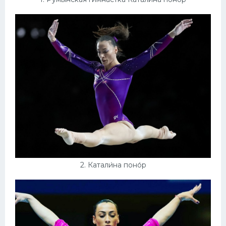
Конькобежный спорт
Тренажеры
Интерьеры квартир
2. Катали́на поно́р