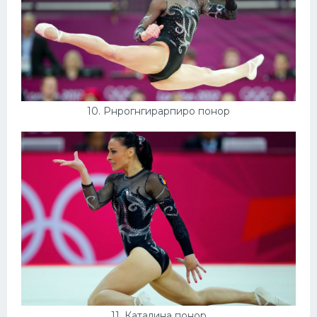
10. Рнрогнгирарпиро понор
11. Каталина понор