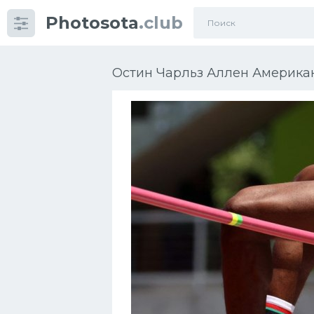
Photosota
.club
Категории
Фото
Остин Чарльз Аллен Американ
Много картинок...
Футбол
Баскетбол
Хоккей
Велогонки
Конькобежный спорт
Тренажеры
Интерьеры квартир