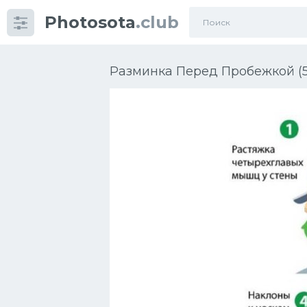
Photosota
.club
Категории
Фото
Разминка Перед Пробежкой (5
Много картинок...
Футбол
Баскетбол
Хоккей
Велогонки
Конькобежный спорт
Тренажеры
Интерьеры квартир