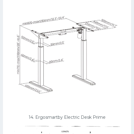
14. Ergosmartby Electric Desk Prime