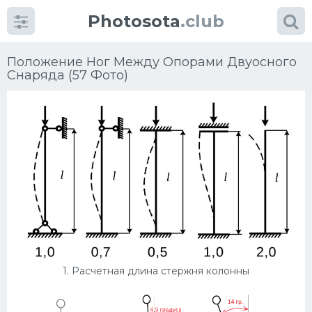
Photosota
.club
Положение Ног Между Опорами Двуосного
Снаряда (57 Фото)
Категории
Фото
Много картинок...
Футбол
Баскетбол
1. Расчетная длина стержня колонны
Хоккей
Велогонки