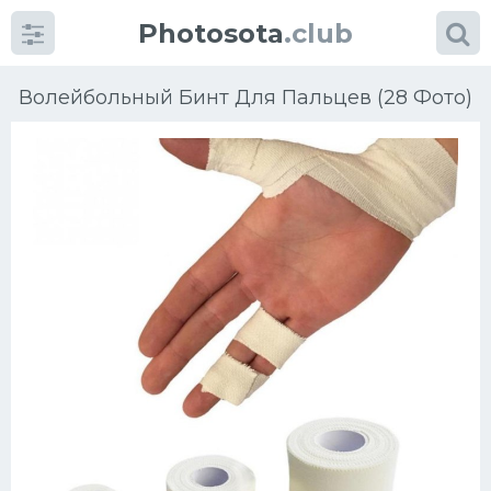
Photosota
.club
Волейбольный Бинт Для Пальцев (28 Фото)
Категории
Фото
Много картинок...
Футбол
Баскетбол
Хоккей
Велогонки