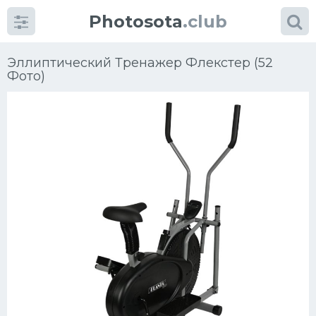
Photosota
.club
Эллиптический Тренажер Флекстер (52
Фото)
Категории
Фото
Много картинок...
Футбол
Баскетбол
Хоккей
Велогонки